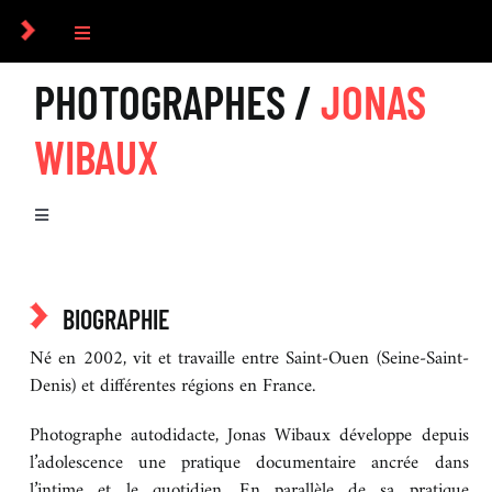
Passer
au
Toggle
contenu
Navigation
PHOTOGRAPHES /
JONAS
COLLECTIF
WIBAUX
PHOTOGRAPHES
Toggle
COMMANDES
Navigation
BIOGRAPHIE
CULTUREL
BIOGRAPHIE
SÉRIES
Né en 2002, vit et travaille entre Saint-Ouen (Seine-Saint-
ICONOGRAPHIE
Denis) et différentes régions en France.
Photographe autodidacte, Jonas Wibaux développe depuis
RECHERCHE D’IMAGES
l’adolescence une pratique documentaire ancrée dans
l’intime et le quotidien. En parallèle de sa pratique