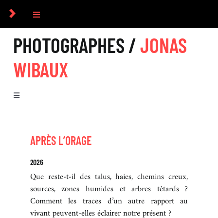
Passer
au
Toggle
contenu
Navigation
PHOTOGRAPHES /
JONAS
COLLECTIF
WIBAUX
PHOTOGRAPHES
Toggle
COMMANDES
Navigation
BIOGRAPHIE
CULTUREL
APRÈS L’ORAGE
SÉRIES
2026
ICONOGRAPHIE
Que reste-t-il des talus, haies, chemins creux,
sources, zones humides et arbres têtards ?
Comment les traces d’un autre rapport au
RECHERCHE D’IMAGES
vivant peuvent-elles éclairer notre présent ?