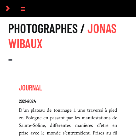
Passer
au
Toggle
contenu
Navigation
PHOTOGRAPHES /
JONAS
COLLECTIF
WIBAUX
PHOTOGRAPHES
Toggle
COMMANDES
Navigation
BIOGRAPHIE
CULTUREL
JOURNAL
SÉRIES
2021-2024
ICONOGRAPHIE
D’un plateau de tournage à une traversé à pied
en Pologne en passant par les manifestations de
Sainte-Soline, différentes manières d’être en
RECHERCHE D’IMAGES
prise avec le monde s’entremêlent. Prises au fil