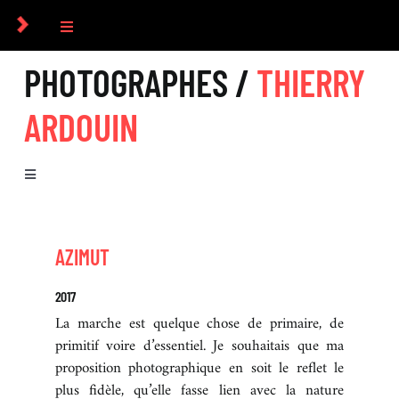
Passer
au
Toggle
contenu
Navigation
PHOTOGRAPHES /
THIERRY
COLLECTIF
ARDOUIN
PHOTOGRAPHES
Toggle
COMMANDES
Navigation
BIOGRAPHIE
CULTUREL
AZIMUT
SÉRIES
2017
ICONOGRAPHIE
La marche est quelque chose de primaire, de
EXPOSITIONS
primitif voire d’essentiel. Je souhaitais que ma
proposition photographique en soit le reflet le
RECHERCHE D’IMAGES
plus fidèle, qu’elle fasse lien avec la nature
LIVRES