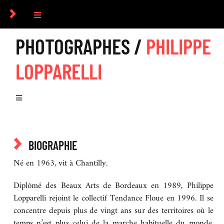
Passer
au
Toggle
contenu
Navigation
PHOTOGRAPHES /
PHILIPPE
COLLECTIF
LOPPARELLI
PHOTOGRAPHES
Toggle
COMMANDES
Navigation
BIOGRAPHIE
CULTUREL
BIOGRAPHIE
SÉRIES
Né en 1963, vit à Chantilly.
ICONOGRAPHIE
Diplômé des Beaux Arts de Bordeaux en 1989, Philippe
LIVRES
Lopparelli rejoint le collectif Tendance Floue en 1996. Il se
RECHERCHE D’IMAGES
concentre depuis plus de vingt ans sur des territoires où le
temps n’est plus celui de la marche habituelle du monde.