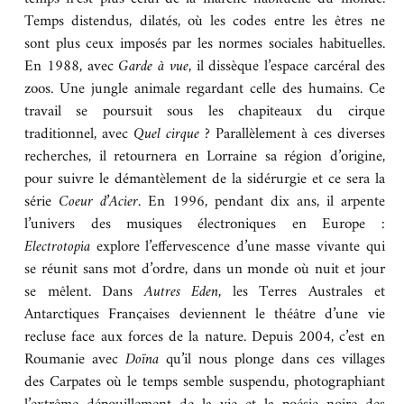
Temps distendus, dilatés, où les codes entre les êtres ne
BOUTIQUE
sont plus ceux imposés par les normes sociales habituelles.
En 1988, avec
Garde à vue
, il dissèque l’espace carcéral des
zoos. Une jungle animale regardant celle des humains. Ce
CONTACT
travail se poursuit sous les chapiteaux du cirque
traditionnel, avec
Quel cirque ?
Parallèlement à ces diverses
recherches, il retournera en Lorraine sa région d’origine,
pour suivre le démantèlement de la sidérurgie et ce sera la
série
Coeur d’Acier
. En 1996, pendant dix ans, il arpente
l’univers des musiques électroniques en Europe :
Electrotopia
explore l’effervescence d’une masse vivante qui
se réunit sans mot d’ordre, dans un monde où nuit et jour
se mêlent. Dans
Autres Eden
, les Terres Australes et
Antarctiques Françaises deviennent le théâtre d’une vie
recluse face aux forces de la nature. Depuis 2004, c’est en
Roumanie avec
Doïna
qu’il nous plonge dans ces villages
des Carpates où le temps semble suspendu, photographiant