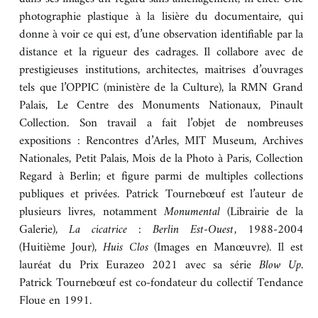
photographie plastique à la lisière du documentaire, qui
BOUTIQUE
donne à voir ce qui est, d’une observation identifiable par la
REVUE DE PRESSE
distance et la rigueur des cadrages. Il collabore avec de
prestigieuses institutions, architectes, maitrises d’ouvrages
CONTACT
tels que l’OPPIC (ministère de la Culture), la RMN Grand
Palais, Le Centre des Monuments Nationaux, Pinault
Collection. Son travail a fait l’objet de nombreuses
expositions : Rencontres d’Arles, MIT Museum, Archives
Nationales, Petit Palais, Mois de la Photo à Paris, Collection
Regard à Berlin; et figure parmi de multiples collections
publiques et privées. Patrick Tournebœuf est l’auteur de
plusieurs livres, notamment
Monumental
(Librairie de la
Galerie),
La cicatrice : Berlin Est-Ouest
,
1988-2004
(Huitième Jour),
Huis Clos
(Images en Manœuvre). Il est
lauréat du Prix Eurazeo 2021 avec sa série
Blow Up
.
Patrick Tournebœuf est co-fondateur du collectif Tendance
Floue en 1991.