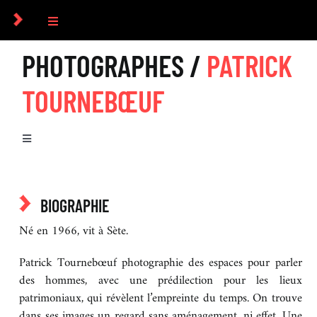
Passer
au
Toggle
contenu
Navigation
PHOTOGRAPHES /
PATRICK
COLLECTIF
TOURNEBŒUF
PHOTOGRAPHES
Toggle
COMMANDES
Navigation
BIOGRAPHIE
CULTUREL
BIOGRAPHIE
SÉRIES
Né en 1966, vit à Sète.
ICONOGRAPHIE
Patrick Tournebœuf photographie des espaces pour parler
EXPOSITIONS
des hommes, avec une prédilection pour les lieux
RECHERCHE D’IMAGES
patrimoniaux, qui révèlent l’empreinte du temps. On trouve
dans ses images un regard sans aménagement, ni effet. Une
LIVRES