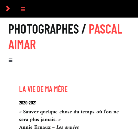
Passer
au
Toggle
contenu
Navigation
PHOTOGRAPHES /
PASCAL
COLLECTIF
AIMAR
PHOTOGRAPHES
Toggle
COMMANDES
Navigation
BIOGRAPHIE
CULTUREL
LA VIE DE MA MÈRE
SÉRIES
2020-2021
ICONOGRAPHIE
« Sauver quelque chose du temps où l’on ne
sera plus jamais. »
Annie Ernaux –
Les années
RECHERCHE D’IMAGES