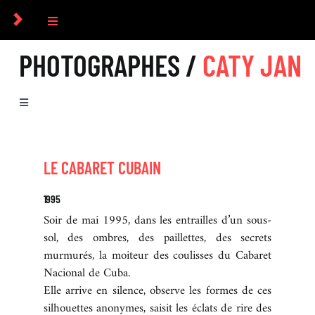
Passer
au
Toggle
contenu
Navigation
PHOTOGRAPHES /
CATY JAN
COLLECTIF
PHOTOGRAPHES
Toggle
Navigation
BIOGRAPHIE
COMMANDES
LE CABARET CUBAIN
SÉRIES
CULTUREL
1995
Soir de mai 1995, dans les entrailles d’un sous-
sol, des ombres, des paillettes, des secrets
ICONOGRAPHIE
murmurés, la moiteur des coulisses du Cabaret
Nacional de Cuba.
Elle arrive en silence, observe les formes de ces
RECHERCHE D’IMAGES
silhouettes anonymes, saisit les éclats de rire des