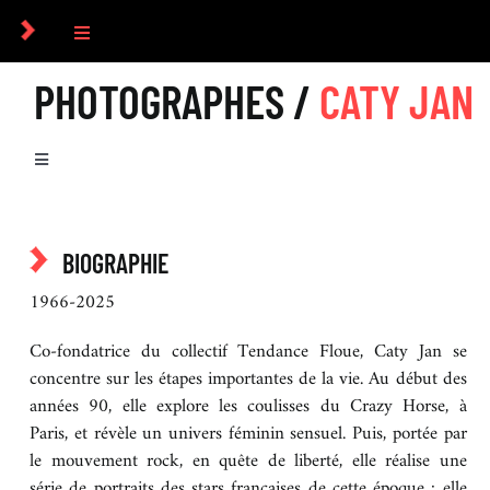
Passer
au
Toggle
contenu
Navigation
PHOTOGRAPHES /
CATY JAN
COLLECTIF
PHOTOGRAPHES
Toggle
Navigation
BIOGRAPHIE
COMMANDES
BIOGRAPHIE
SÉRIES
1966-2025
CULTUREL
Co-fondatrice du collectif Tendance Floue, Caty Jan se
concentre sur les étapes importantes de la vie. Au début des
ICONOGRAPHIE
années 90, elle explore les coulisses du Crazy Horse, à
Paris, et révèle un univers féminin sensuel. Puis, portée par
RECHERCHE D’IMAGES
le mouvement rock, en quête de liberté, elle réalise une
série de portraits des stars françaises de cette époque : elle