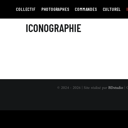
Passer
au
COLLECTIF
PHOTOGRAPHES
COMMANDES
CULTUREL
contenu
ICONOGRAPHIE
© 2024 - 2026 | Site réalisé par
BDstudio
| 