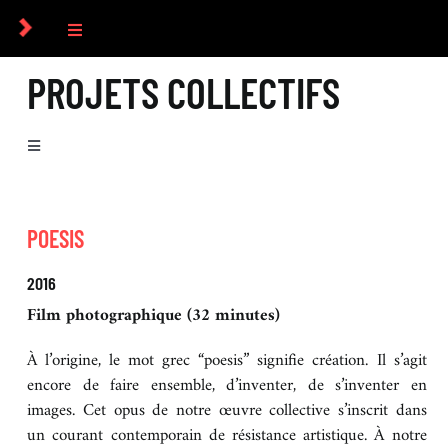
Passer
au
Toggle
contenu
Navigation
PROJETS COLLECTIFS
COLLECTIF
PHOTOGRAPHES
Toggle
Navigation
QUI SOMMES-NOUS ?
COMMANDES
POESIS
PROJETS COLLECTIFS
CULTUREL
2016
Film photographique (32 minutes)
ICONOGRAPHIE
À l’origine, le mot grec “poesis” signifie création. Il s’agit
encore de faire ensemble, d’inventer, de s’inventer en
images. Cet opus de notre œuvre collective s’inscrit dans
RECHERCHE D’IMAGES
un courant contemporain de résistance artistique. À notre