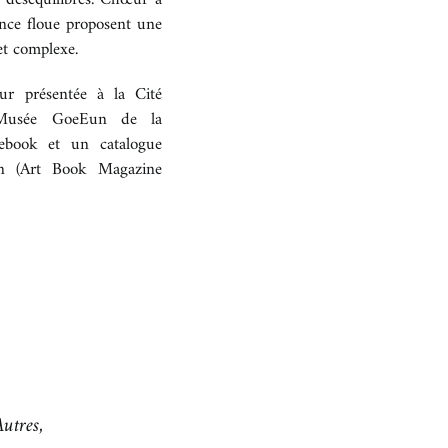
ance floue proposent une
et complexe.
ur présentée à la Cité
u Musée GoeEun de la
ebook et un catalogue
ion (Art Book Magazine
utres,