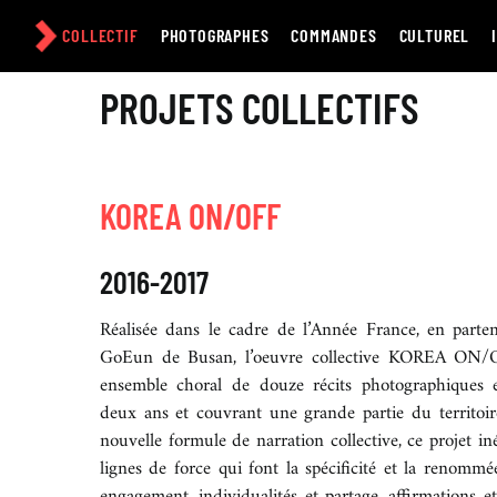
Passer
au
COLLECTIF
PHOTOGRAPHES
COMMANDES
CULTUREL
contenu
PROJETS COLLECTIFS
KOREA ON/OFF
2016-2017
Réalisée dans le cadre de l’Année France, en parte
GoEun de Busan, l’oeuvre collective KOREA ON/O
ensemble choral de douze récits photographiques e
deux ans et couvrant une grande partie du territoi
nouvelle formule de narration collective, ce projet i
lignes de force qui font la spécificité et la renommée
engagement, individualités et partage, affirmations e