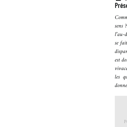
Prés
Comme
sens 
l’au-
se fai
dispar
est do
vivac
les q
donne
P