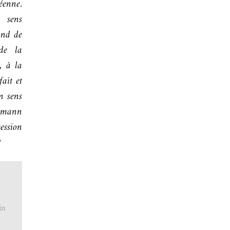
éenne.
u sens
ond de
 de la
, à la
ait et
n sens
ulmann
session
?
in