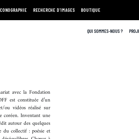
ICONOGRAPHIE
RECHERCHE D’IMAGES
BOUTIQUE
QUI SOMMES-NOUS ?
PROJ
nariat avec la Fondation
FF est constituée d’un
t/ou vidéos réalisé sur
re coréen. Inventant une
nédit autour des quelques
 du collectif : poésie et
t déséquilibres. Chœur à