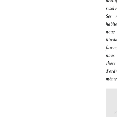
multi
résol
Ses 
habit
nous 
illus
fauve,
nous 
chose
d’ord
même 
P