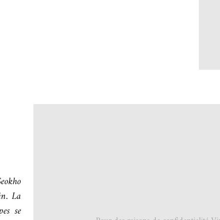
Seokho
in. La
pes se