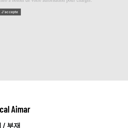
imeo a besoin de votre autorisation pour charger.
J'accepte
cal Aimar
 / 부재