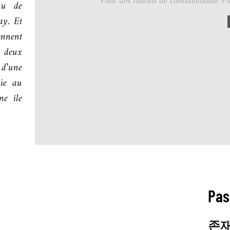
Pour des raisons de confidentialité V
au de
ay. Et
ennent
 deux
 d’une
ie au
ne île
Pas
존재