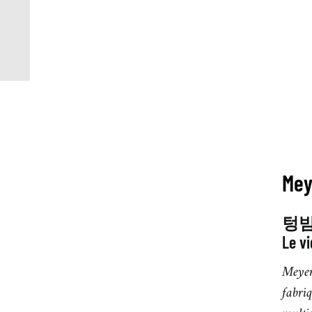
Mey
텅빔
Le vi
Meyer
fabri