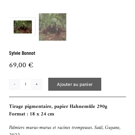
BOUTIQUE
CONTACT
Sylvie Bonnot
69,00
€
Ajouter au panier
quantité
de
Sylvie
Tirage pigmentaire, papier Hahnemüle 290g
Bonnot
Format : 18 x 24 cm
Palmiers murus-murus et racines trompeuses. Saül, Guyane,