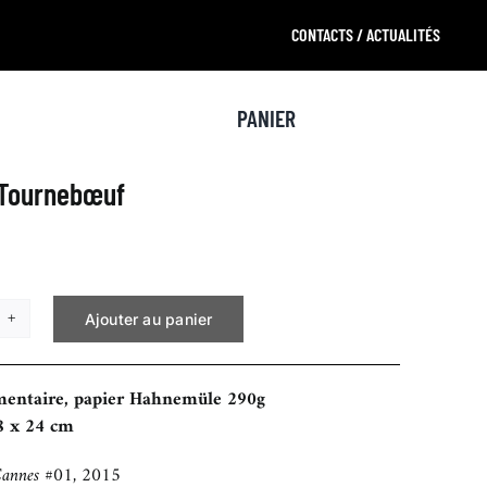
CONTACTS / ACTUALITÉS
PANIER
 Tournebœuf
Ajouter au panier
tité
ick
mentaire, papier Hahnemüle 290g
rnebœuf
8 x 24 cm
Cannes #01, 2015