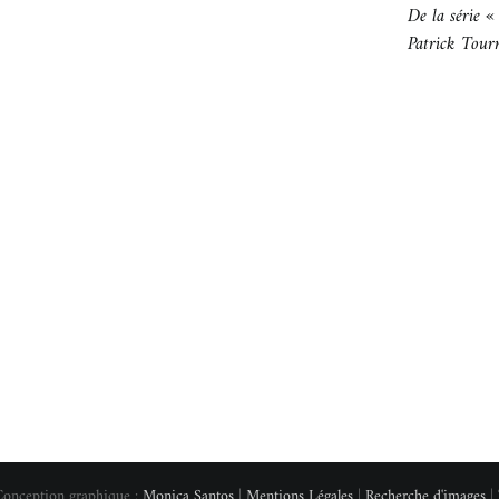
De la série 
Patrick Tou
Conception graphique :
Monica Santos
|
Mentions Légales
|
Recherche d'images
| 