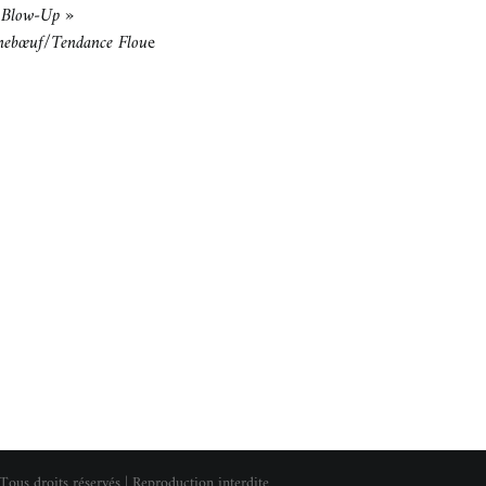
« Blow-Up »
rnebœuf/Tendance Flou
e
Tous droits réservés | Reproduction interdite