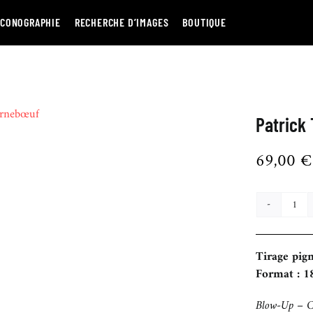
ICONOGRAPHIE
RECHERCHE D’IMAGES
BOUTIQUE
Patrick
69,00
€
quan
de
Patr
Tirage pig
Tou
Format : 1
Blow-Up – 