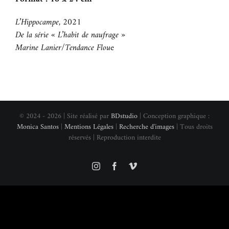
BOUTIQUE
L’Hippocampe, 2021
De la série « L’habit de naufrage »
Marine Lanier/Tendance Flou
e
CONTACT
© 2024 - 2026 | Site réalisé par
BDstudio
| Conception graphique :
Monica Santos
|
Mentions Légales
|
Recherche d'images
| Tous droits
réservés | Reproduction interdite
Instagram
Facebook
Vimeo