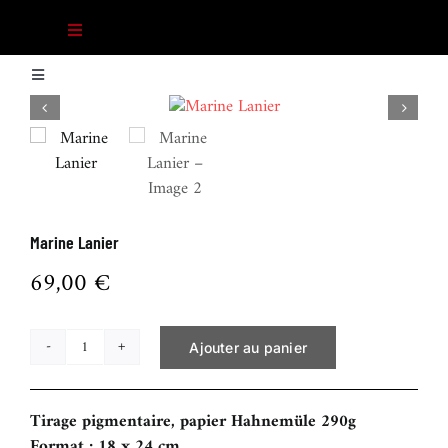
Passer
au
Toggle
contenu
Navigation
COLLECTIF
Toggle
Navigation
Panier
PHOTOGRAPHES
COMMANDES
Marine Lanier
69,00
€
CULTUREL
ICONOGRAPHIE
Ajouter au panier
quantité
de
Marine
RECHERCHE D’IMAGES
Tirage pigmentaire, papier Hahnemüle 290g
Lanier
Format : 18 x 24 cm