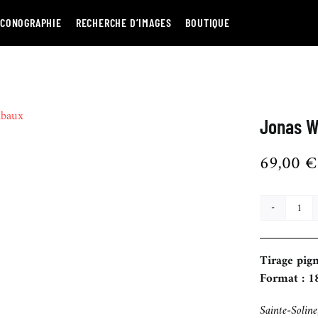
ICONOGRAPHIE
RECHERCHE D’IMAGES
BOUTIQUE
Jonas W
69,00
€
quan
de
Jona
Tirage pig
Wib
Format : 1
Sainte-Solin