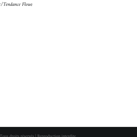
x/Tendance Flou
e
Tous droits réservés | Reproduction interdite