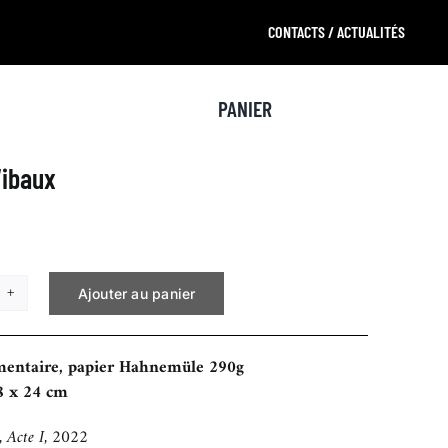
CONTACTS / ACTUALITÉS
PANIER
ibaux
Ajouter au panier
tité
s
mentaire, papier Hahnemüle 290g
aux
8 x 24 cm
e, Acte I, 2022