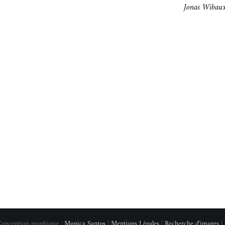
Jonas Wibau
Conception graphique :
Monica Santos
|
Mentions Légales
|
Recherche d'images
| 