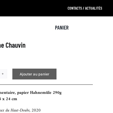
CONTACTS / ACTUALITÉS
PANIER
me Chauvin
Ajouter au panier
tité
llaume
mentaire, papier Hahnemüle 290g
uvin
8 x 24 cm
eaux du Haut-Doubs, 2020