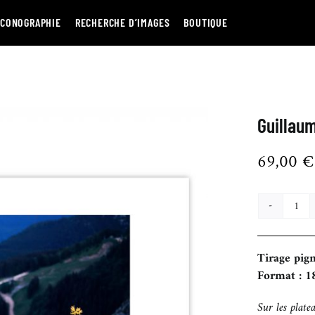
ICONOGRAPHIE
RECHERCHE D’IMAGES
BOUTIQUE
Guillau
69,00
€
quan
de
Gui
Tirage pig
Cha
Format : 1
Sur les plat