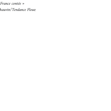
 France contée »
hauvin/Tendance Flou
e