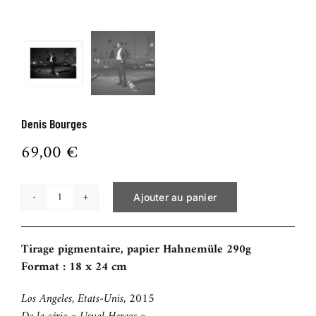
BOUTIQUE
CONTACT
Denis Bourges
69,00
€
Ajouter au panier
quantité
de
Denis
Tirage pigmentaire, papier Hahnemüle 290g
Bourges
Format : 18 x 24 cm
Los Angeles, Etats-Unis, 2015