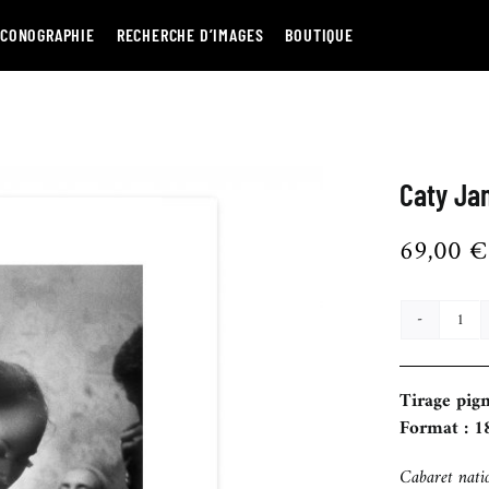
ICONOGRAPHIE
RECHERCHE D’IMAGES
BOUTIQUE
Caty Ja
69,00
€
quan
de
Cat
Tirage pig
Jan
Format : 1
Cabaret nat