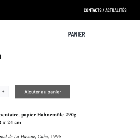
CONTACTS / ACTUALITÉS
PANIER
n
Ajouter au panier
tité
y
mentaire, papier Hahnemüle 290g
8 x 24 cm
ional de La Havane, Cuba, 1995