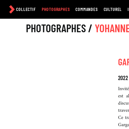
Passer
au
COLLECTIF
PHOTOGRAPHES
COMMANDES
CULTUREL
contenu
PHOTOGRAPHES /
YOHANN
GA
2022
Invit
est a
discu
trave
Ce tr
Garge