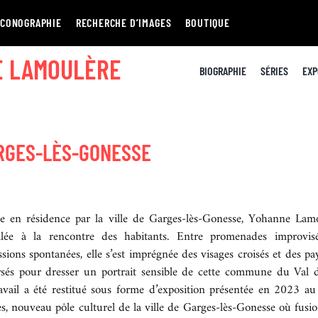
ICONOGRAPHIE
RECHERCHE D’IMAGES
BOUTIQUE
E LAMOULÈRE
BIOGRAPHIE
SÉRIES
EXP
RGES-LÈS-GONESSE
ée en résidence par la ville de Garges-lès-Gonesse, Yohanne Lam
llée à la rencontre des habitants. Entre promenades improvis
ssions spontanées, elle s’est imprégnée des visages croisés et des pa
rsés pour dresser un portrait sensible de cette commune du Val d
avail a été restitué sous forme d’exposition présentée en 2023 a
s, nouveau pôle culturel de la ville de Garges-lès-Gonesse où fusi