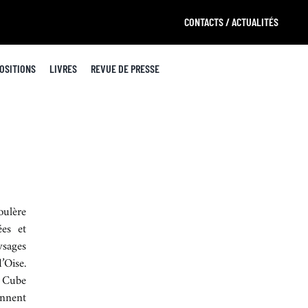
CONTACTS / ACTUALITÉS
OSITIONS
LIVRES
REVUE DE PRESSE
oulère
ées et
ysages
’Oise.
u Cube
onnent