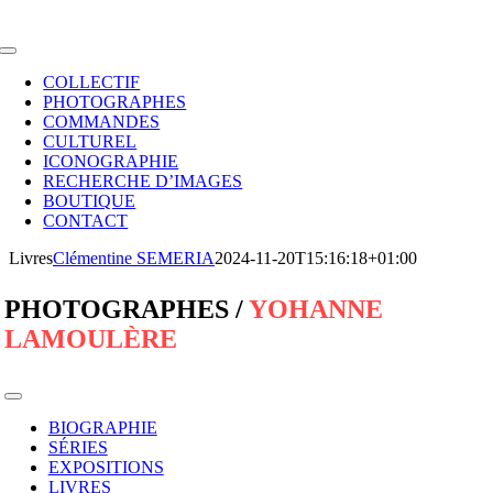
Passer
au
contenu
Toggle
Navigation
COLLECTIF
PHOTOGRAPHES
COMMANDES
CULTUREL
ICONOGRAPHIE
RECHERCHE D’IMAGES
BOUTIQUE
CONTACT
Livres
Clémentine SEMERIA
2024-11-20T15:16:18+01:00
PHOTOGRAPHES /
YOHANNE
LAMOULÈRE
Toggle
Navigation
BIOGRAPHIE
SÉRIES
EXPOSITIONS
LIVRES