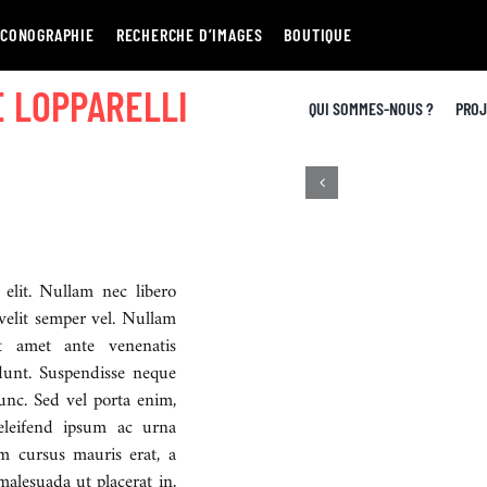
ICONOGRAPHIE
RECHERCHE D’IMAGES
BOUTIQUE
E LOPPARELLI
QUI SOMMES-NOUS ?
PROJ
 elit. Nullam nec libero
velit semper vel. Nullam
t amet ante venenatis
dunt. Suspendisse neque
unc. Sed vel porta enim,
eleifend ipsum ac urna
am cursus mauris erat, a
malesuada ut placerat in,