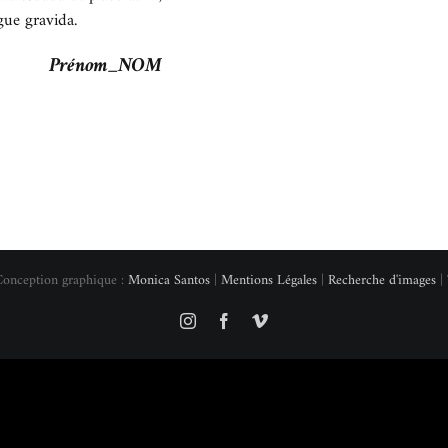
gue gravida.
Prénom_NOM
Conception graphique :
Monica Santos
|
Mentions Légales
|
Recherche d'images
| 
Instagram
Facebook
Vimeo