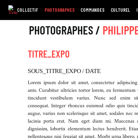
Passer
au
COLLECTIF
PHOTOGRAPHES
COMMANDES
CULTUREL
contenu
PHOTOGRAPHES /
PHILIPP
TITRE_EXPO
SOUS_TITRE_EXPO / DATE
Lorem ipsum dolor sit amet, consectetur adipiscing
ante. Curabitur ultricies tortor lorem, eu fermentum 
tincidunt vestibulum varius. Nunc sed enim si
consequat. Integer rhoncus euismod odio quis tinci
augue, varius non scelerisque sit amet, sodales nec n
lacinia porta erat. Nam eget diam mi. Maecenas 
dignissim, lobortis elementum lectus hendrerit. Eti
pellentesque nisi feugiat sit amet. Morbi urna libero, 