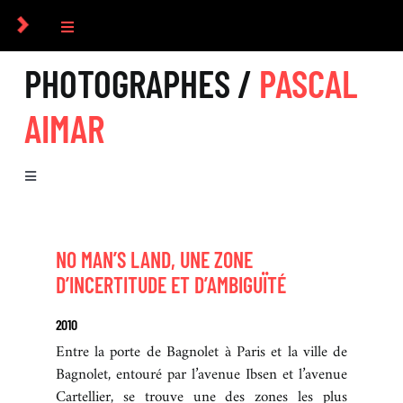
Passer
au
Toggle
contenu
Navigation
PHOTOGRAPHES /
PASCAL
COLLECTIF
AIMAR
PHOTOGRAPHES
Toggle
COMMANDES
Navigation
BIOGRAPHIE
CULTUREL
NO MAN’S LAND, UNE ZONE
D’INCERTITUDE ET D’AMBIGUÏTÉ
SÉRIES
ICONOGRAPHIE
2010
Entre la porte de Bagnolet à Paris et la ville de
Bagnolet, entouré par l’avenue Ibsen et l’avenue
RECHERCHE D’IMAGES
Cartellier, se trouve une des zones les plus