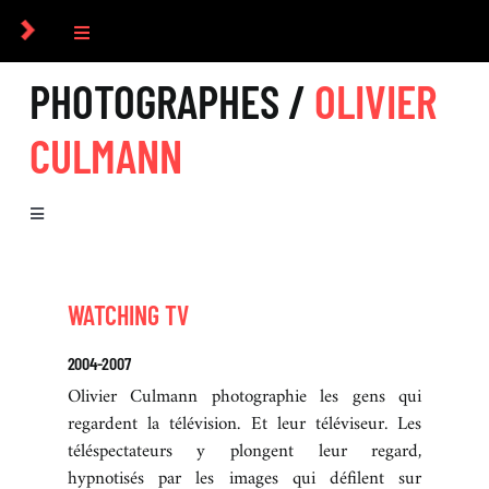
Passer
au
Toggle
contenu
Navigation
PHOTOGRAPHES /
OLIVIER
COLLECTIF
CULMANN
PHOTOGRAPHES
Toggle
COMMANDES
Navigation
BIOGRAPHIE
CULTUREL
WATCHING TV
SÉRIES
2004-2007
ICONOGRAPHIE
Olivier Culmann photographie les gens qui
EXPOSITIONS
regardent la télévision. Et leur téléviseur. Les
téléspectateurs y plongent leur regard,
RECHERCHE D’IMAGES
hypnotisés par les images qui défilent sur
LIVRES