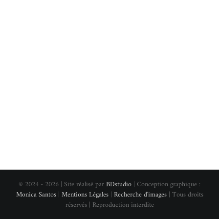
© 2024 - 2026 | Site réalisé par
BDstudio
| Conception graphique :
Monica Santos
|
Mentions Légales
|
Recherche d'images
| Tous droits
réservés | Reproduction interdite