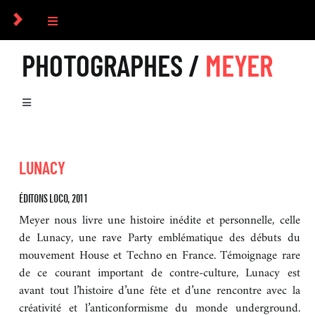
Passer
au
Toggle
contenu
Navigation
PHOTOGRAPHES /
MEYER
COLLECTIF
PHOTOGRAPHES
Toggle
Navigation
BIOGRAPHIE
COMMANDES
LUNACY
SÉRIES
CULTUREL
ÉDITONS LOCO, 2011
Meyer nous livre une histoire inédite et personnelle, celle
EXPOSITIONS
de Lunacy, une rave Party emblématique des débuts du
ICONOGRAPHIE
mouvement House et Techno en France. Témoignage rare
de ce courant important de contre-culture, Lunacy est
LIVRES
avant tout l’histoire d’une fête et d’une rencontre avec la
RECHERCHE D’IMAGES
créativité et l’anticonformisme du monde underground.