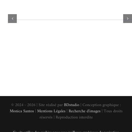
© 2024 - 2026 | Site réalisé par
BDstudio
| Conception graphique :
Monica Santos
|
Mentions Légales
|
Recherche d'images
| Tous droits
réservés | Reproduction interdite