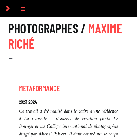
Passer
au
Toggle
contenu
Navigation
PHOTOGRAPHES /
MAXIME
COLLECTIF
RICHÉ
PHOTOGRAPHES
Toggle
COMMANDES
Navigation
BIOGRAPHIE
CULTUREL
METAFORMANCE
SÉRIES
2023-2024
ICONOGRAPHIE
Ce travail a été réalisé dans le cadre d’une résidence
à La Capsule – résidence de création photo Le
Bourget et au Collège international de photographie
RECHERCHE D’IMAGES
dirigé par Michel Poivert. Il était centré sur le corps