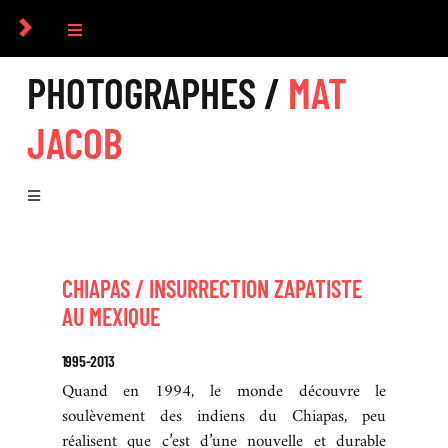
Passer
au
Toggle
contenu
Navigation
PHOTOGRAPHES /
MAT
COLLECTIF
JACOB
PHOTOGRAPHES
Toggle
COMMANDES
Navigation
BIOGRAPHIE
CULTUREL
CHIAPAS / INSURRECTION ZAPATISTE
AU MEXIQUE
SÉRIES
ICONOGRAPHIE
1995-2013
EXPOSITIONS
Quand en 1994, le monde découvre le
soulèvement des indiens du Chiapas, peu
RECHERCHE D’IMAGES
réalisent que c’est d’une nouvelle et durable
LIVRES