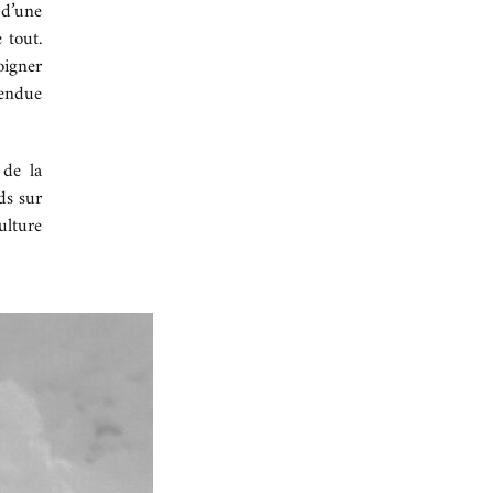
 d’une
 tout.
oigner
tendue
 de la
ds sur
ulture