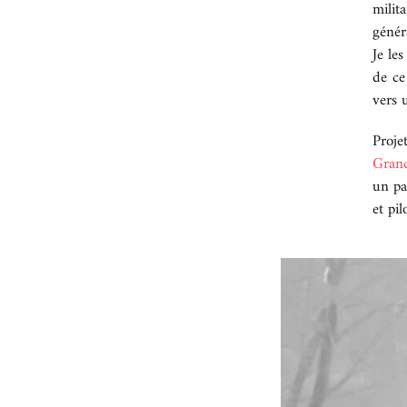
milit
génér
Je le
de ce
vers 
Proje
Gran
un pa
et pil