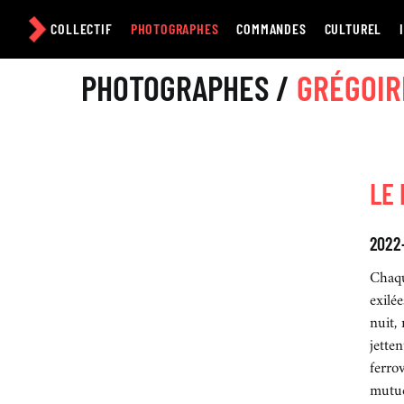
Passer
au
COLLECTIF
PHOTOGRAPHES
COMMANDES
CULTUREL
contenu
PHOTOGRAPHES /
GRÉGOIR
LE
2022
Chaqu
exilé
nuit,
jette
ferrov
mutue