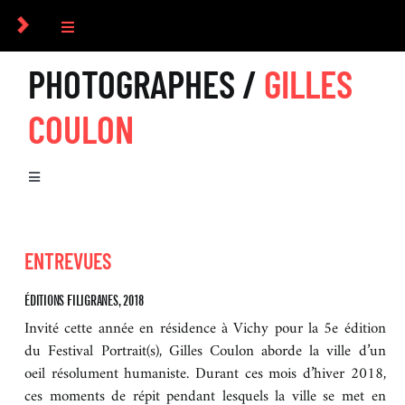
Passer
au
Toggle
contenu
Navigation
PHOTOGRAPHES /
GILLES
COLLECTIF
COULON
PHOTOGRAPHES
Toggle
COMMANDES
Navigation
BIOGRAPHIE
CULTUREL
ENTREVUES
SÉRIES
ÉDITIONS FILIGRANES, 2018
ICONOGRAPHIE
Invité cette année en résidence à Vichy pour la 5e édition
LIVRES
du Festival Portrait(s), Gilles Coulon aborde la ville d’un
oeil résolument humaniste. Durant ces mois d’hiver 2018,
RECHERCHE D’IMAGES
ces moments de répit pendant lesquels la ville se met en
REVUE DE PRESSE