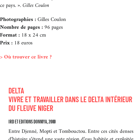
ce pays. ».
Gilles Coulon
Photographies :
Gilles Coulon
Nombre de pages :
96 pages
Format :
18 x 24 cm
Prix :
18 euros
> Où trouver ce livre ?
DELTA
VIVRE ET TRAVAILLER DANS LE DELTA INTÉRIEUR
DU FLEUVE NIGER
IRD ET EDITIONS DONNIYA, 2000
Entre Djenné, Mopti et Tombouctou. Entre ces cités denses
d‘histoire s‘étend une vaste région d‘eau habitée et exploitée