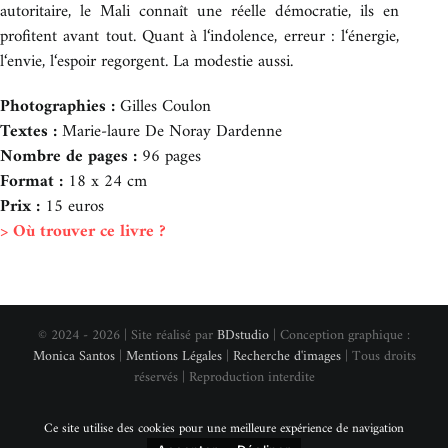
autoritaire, le Mali connaît une réelle démocratie, ils en
profitent avant tout. Quant à l‘indolence, erreur : l‘énergie,
l‘envie, l‘espoir regorgent. La modestie aussi.
Photographies :
Gilles Coulon
Textes :
Marie-laure De Noray Dardenne
Nombre de pages :
96 pages
Format :
18 x 24 cm
Prix :
15 euros
> Où trouver ce livre ?
© 2024 - 2026 | Site réalisé par
BDstudio
| Conception graphique :
Monica Santos
|
Mentions Légales
|
Recherche d'images
| Tous droits
réservés | Reproduction interdite
Ce site utilise des cookies pour une meilleure expérience de navigation
Instagram
Facebook
Vimeo