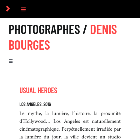
Passer
au
Toggle
contenu
Navigation
PHOTOGRAPHES /
DENIS
COLLECTIF
BOURGES
PHOTOGRAPHES
Toggle
COMMANDES
Navigation
BIOGRAPHIE
CULTUREL
USUAL HEROES
SÉRIES
LOS ANGELES, 2016
ICONOGRAPHIE
Le mythe, la lumière, l’histoire, la proximité
EXPOSITIONS
d’Hollywood… Los Angeles est naturellement
cinématographique. Perpétuellement irradiée par
RECHERCHE D’IMAGES
la lumière du jour, la ville devient un studio
LIVRES