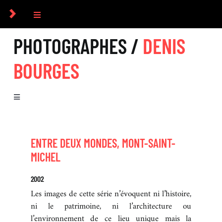
Passer
au
Toggle
contenu
Navigation
PHOTOGRAPHES /
DENIS
COLLECTIF
BOURGES
PHOTOGRAPHES
Toggle
COMMANDES
Navigation
BIOGRAPHIE
CULTUREL
ENTRE DEUX MONDES, MONT-SAINT-
MICHEL
SÉRIES
ICONOGRAPHIE
2002
EXPOSITIONS
Les images de cette série n’évoquent ni l’histoire,
ni le patrimoine, ni l’architecture ou
RECHERCHE D’IMAGES
l’environnement de ce lieu unique mais la
LIVRES