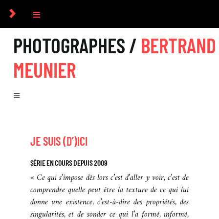
Passer
au
Toggle
contenu
Navigation
PHOTOGRAPHES /
BERTRAND
COLLECTIF
MEUNIER
PHOTOGRAPHES
Toggle
COMMANDES
Navigation
BIOGRAPHIE
CULTUREL
JE SUIS (D’)ICI
SÉRIES
SÉRIE EN COURS DEPUIS 2009
ICONOGRAPHIE
« Ce qui s’impose dès lors c’est d’aller y voir, c’est de
EXPOSITIONS
comprendre quelle peut être la texture de ce qui lui
donne une existence, c’est-à-dire des propriétés, des
RECHERCHE D’IMAGES
singularités, et de sonder ce qui l’a formé, informé,
LIVRES