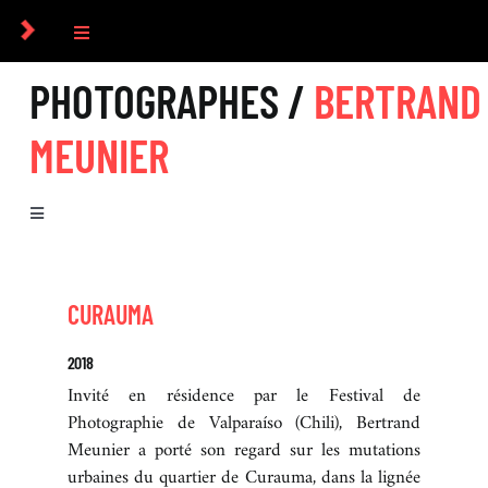
Passer
au
Toggle
contenu
Navigation
PHOTOGRAPHES /
BERTRAND
COLLECTIF
MEUNIER
PHOTOGRAPHES
Toggle
COMMANDES
Navigation
BIOGRAPHIE
CULTUREL
CURAUMA
SÉRIES
2018
ICONOGRAPHIE
Invité en résidence par le Festival de
EXPOSITIONS
Photographie de Valparaíso (Chili), Bertrand
Meunier a porté son regard sur les mutations
RECHERCHE D’IMAGES
urbaines du quartier de Curauma, dans la lignée
LIVRES