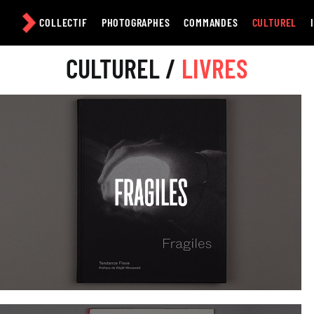
Passer
au
COLLECTIF
PHOTOGRAPHES
COMMANDES
CULTUREL
contenu
CULTUREL /
LIVRES