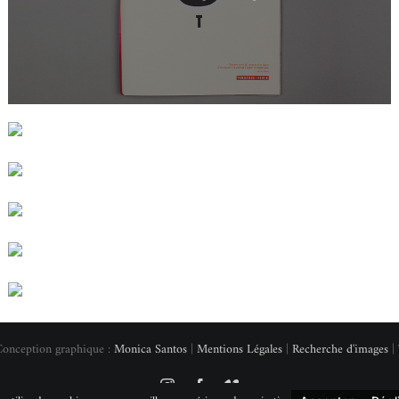
Conception graphique :
Monica Santos
|
Mentions Légales
|
Recherche d'images
| 
Instagram
Facebook
Vimeo