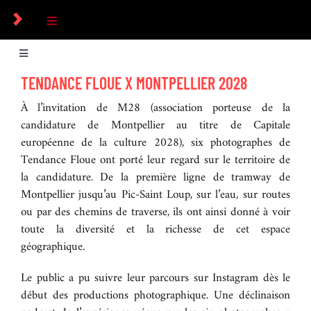
Passer
au
Toggle
contenu
Navigation
COLLECTIF
Toggle
Navigation
TENDANCE FLOUE X MONTPELLIER 2028
AUTRES COMMANDES
PHOTOGRAPHES
À l’invitation de M28 (association porteuse de la
candidature de Montpellier au titre de Capitale
européenne de la culture 2028), six photographes de
COMMANDES
Tendance Floue ont porté leur regard sur le territoire de
la candidature. De la première ligne de tramway de
Montpellier jusqu’au Pic-Saint Loup, sur l’eau, sur routes
CULTUREL
ou par des chemins de traverse, ils ont ainsi donné à voir
toute la diversité et la richesse de cet espace
ICONOGRAPHIE
géographique.
Le public a pu suivre leur parcours sur Instagram dès le
RECHERCHE D’IMAGES
début des productions photographique. Une déclinaison