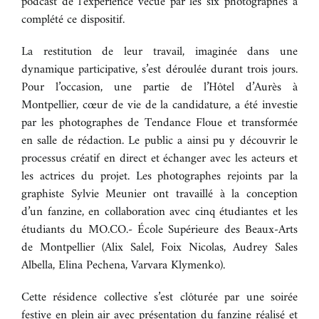
podcast de l’expérience vécue par les six photographes a
complété ce dispositif.
BOUTIQUE
La restitution de leur travail, imaginée dans une
dynamique participative, s’est déroulée durant trois jours.
CONTACT
Pour l’occasion, une partie de l’Hôtel d’Aurès à
Montpellier, cœur de vie de la candidature, a été investie
par les photographes de Tendance Floue et transformée
en salle de rédaction. Le public a ainsi pu y découvrir le
processus créatif en direct et échanger avec les acteurs et
les actrices du projet. Les photographes rejoints par la
graphiste Sylvie Meunier ont travaillé à la conception
d’un fanzine, en collaboration avec cinq étudiantes et les
étudiants du MO.CO.- École Supérieure des Beaux-Arts
de Montpellier (Alix Salel, Foix Nicolas, Audrey Sales
Albella, Elina Pechena, Varvara Klymenko).
Cette résidence collective s’est clôturée par une soirée
festive en plein air avec présentation du fanzine réalisé et